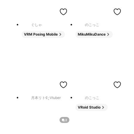
ぐしゃ
のこっこ
VRM Posing Mobile
MikuMikuDance
月本リト☪·̩͙Vtuber
のこっこ
VRoid Studio
2