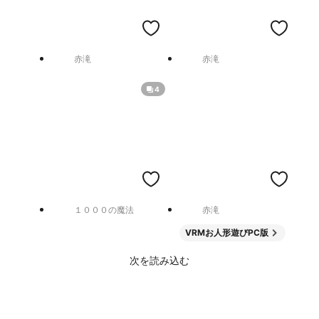
赤滝
赤滝
4
１０００の魔法
赤滝
VRMお人形遊びPC版
次を読み込む