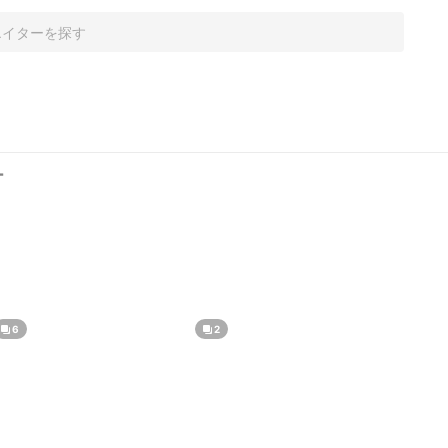
ー
6
2