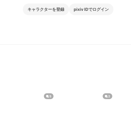
キャラクターを登録
pixiv IDでログイン
5
2