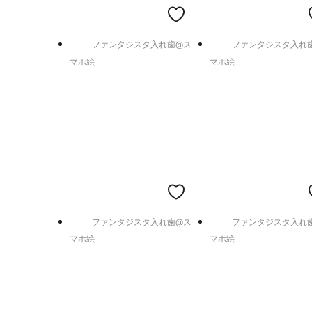
ファンタジスタ入れ歯@ス
ファンタジスタ入れ
マホ絵
マホ絵
ファンタジスタ入れ歯@ス
ファンタジスタ入れ
マホ絵
マホ絵