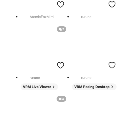
AtomicFoxMimi
rurune
2
rurune
rurune
VRM Live Viewer
VRM Posing Desktop
4