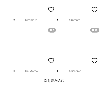
Kiramare
Kiramare
5
12
KaiMomo
KaiMomo
次を読み込む