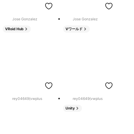
Jose Gonzalez
Jose Gonzalez
VRoid Hub
Vワールド
rey04649(vwplus
rey04649(vwplus
Unity