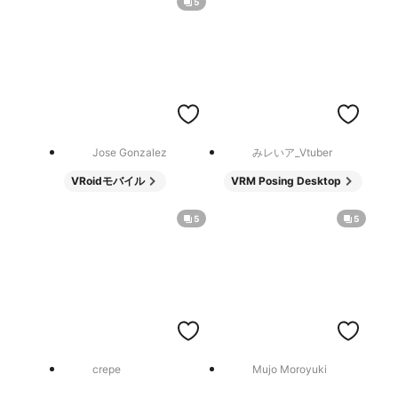
5
Jose Gonzalez
みレいア_Vtuber
VRoidモバイル
VRM Posing Desktop
5
5
crepe
Mujo Moroyuki