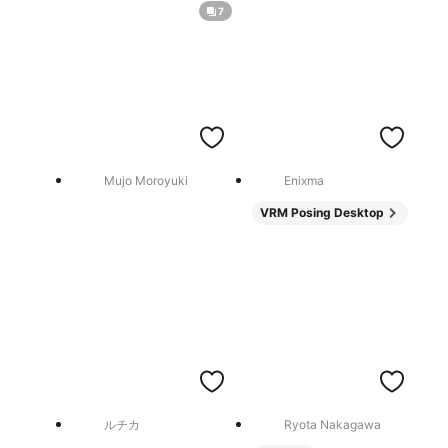
7
Mujo Moroyuki
Enixma
VRM Posing Desktop
ルチカ
Ryota Nakagawa