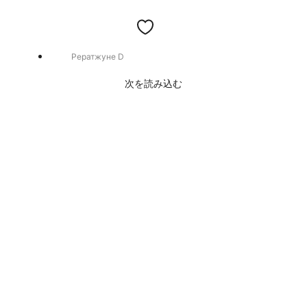
Рератжуне D
次を読み込む