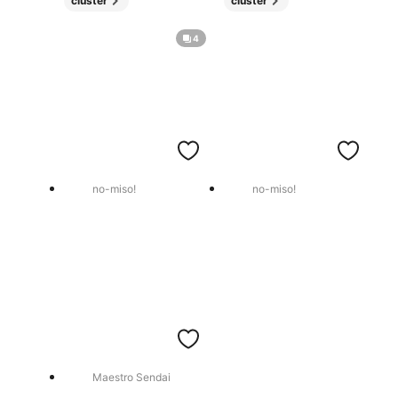
cluster
cluster
4
no-miso!
no-miso!
Maestro Sendai