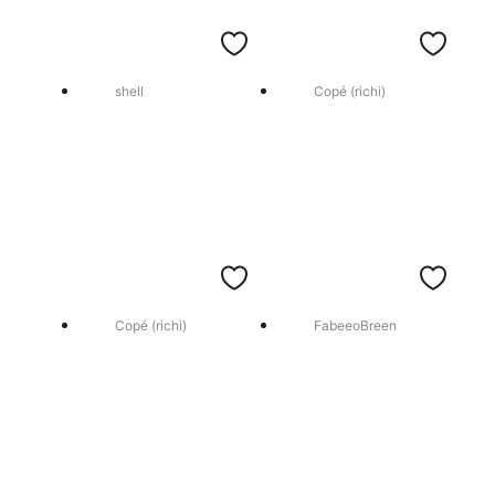
shell
Copé (richi)
Copé (richi)
FabeeoBreen