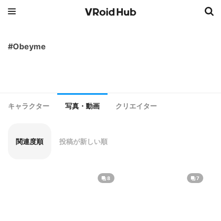
#Obeyme
キャラクター
写真・動画
クリエイター
関連度順
投稿が新しい順
8
7