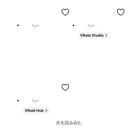
Syn
Syn
VRoid Studio
Syn
VRoid Hub
次を読み込む