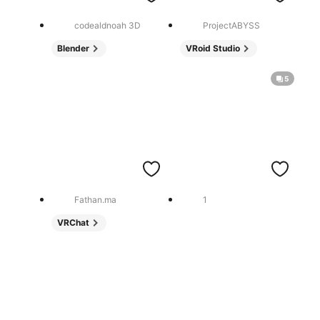
codealdnoah 3D
ProjectABYSS
Blender
VRoid Studio
5
Fathan.ma
1
VRChat