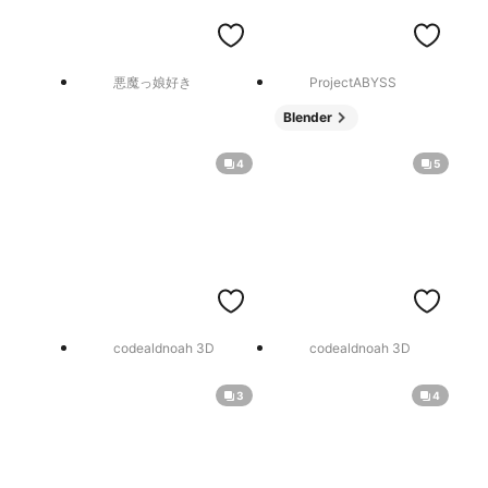
悪魔っ娘好き
ProjectABYSS
Blender
4
5
codealdnoah 3D
codealdnoah 3D
3
4