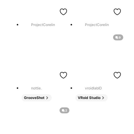
ProjectCorelin
ProjectCorelin
9
nottie.
vroidlabID
GrooveShot
VRoid Studio
2