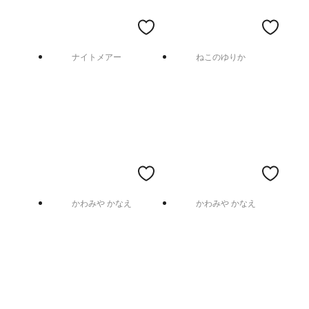
ナイトメアー
ねこのゆりか
かわみや かなえ
かわみや かなえ