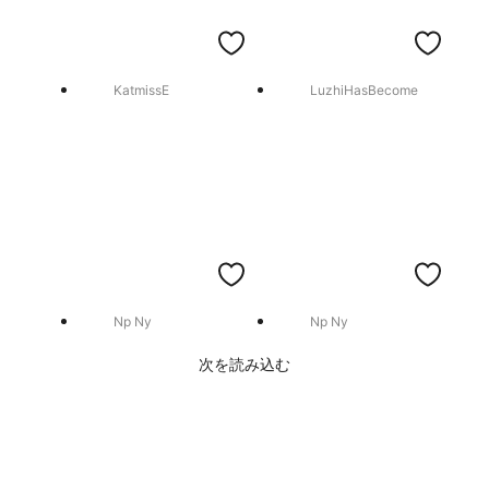
KatmissE
LuzhiHasBecome
Np Ny
Np Ny
次を読み込む