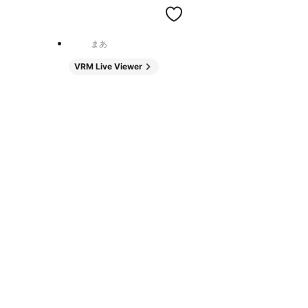
まあ
VRM Live Viewer