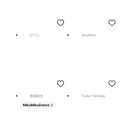
ひつじ
GiruNeko
南條陵也
Touko Yamada
MikuMikuDance