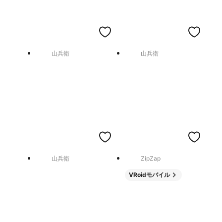
山兵衛
山兵衛
山兵衛
ZipZap
VRoidモバイル