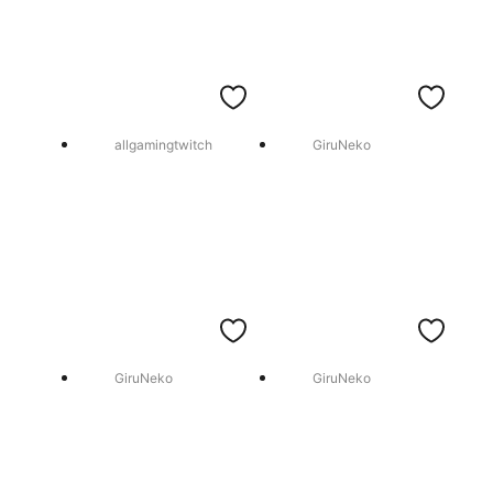
allgamingtwitch
GiruNeko
GiruNeko
GiruNeko