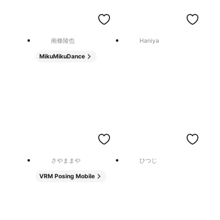
南條陵也
Haniya
MikuMikuDance
さやままや
ひつじ
VRM Posing Mobile