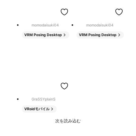
momodaisuki04
momodaisuki04
VRM Posing Desktop
VRM Posing Desktop
GraSSYplainS
VRoidモバイル
次を読み込む