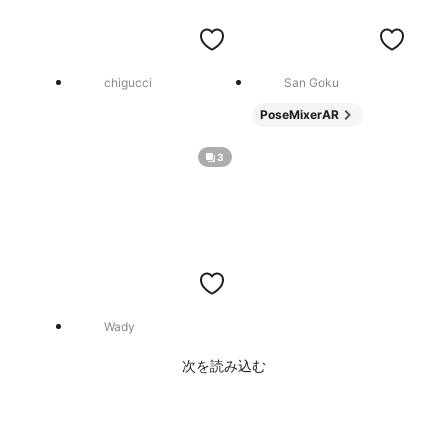
chigucci
San Goku
PoseMixerAR
3
Wady
次を読み込む