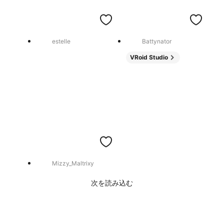
estelle
Battynator
VRoid Studio
Mizzy_Maltrixy
次を読み込む