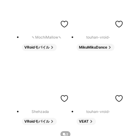
🍡MochiMallow🍡
touhan-vroid-
VRoidモバイル
MikuMikuDance
Shehzada
touhan-vroid-
VRoidモバイル
VEAT
2