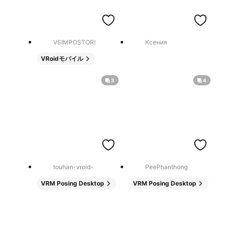
VSIMPOSTOR!
Ксения
VRoidモバイル
3
4
touhan-vroid-
PeePhanthong
VRM Posing Desktop
VRM Posing Desktop