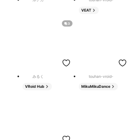
VEAT
3
みるく
touhan-vroid-
VRoid Hub
MikuMikuDance