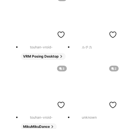
touhan-vroid-
ルチカ
VRM Posing Desktop
3
2
touhan-vroid-
unknown
MikuMikuDance