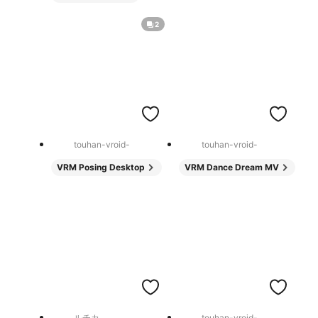
2
touhan-vroid-
touhan-vroid-
VRM Posing Desktop
VRM Dance Dream MV
ルチカ
touhan-vroid-