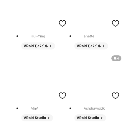
Hui-Ying
anette
VRoidモバイル
VRoidモバイル
4
MnV
Ashdrawsidk
VRoid Studio
VRoid Studio