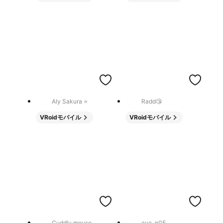
Aly Sakura ⭐️
Radd😘
VRoidモバイル
VRoidモバイル
Cuddly mouse
aya_n05