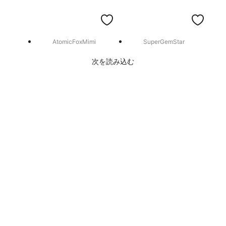
AtomicFoxMimi
SuperGemStar
次を読み込む