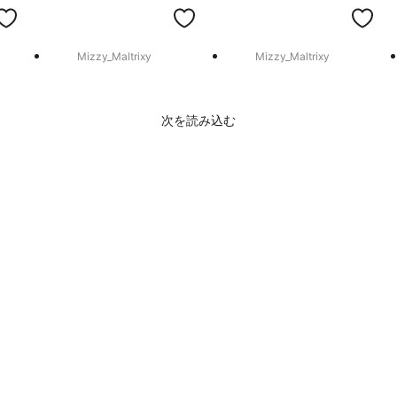
Mizzy_Maltrixy
Mizzy_Maltrixy
次を読み込む