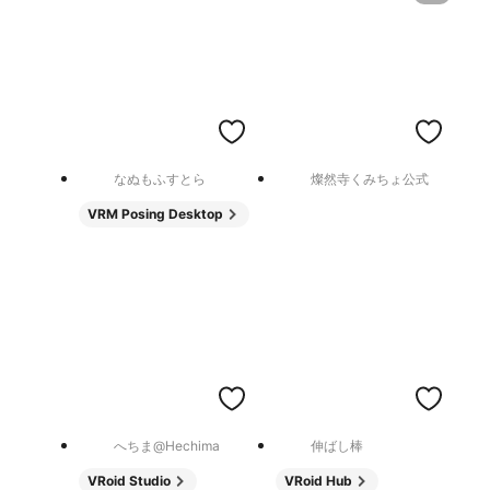
なぬもふすとら
燦然寺くみちょ公式
VRM Posing Desktop
へちま@Hechima
伸ばし棒
VRoid Studio
VRoid Hub