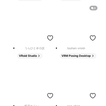
3
うらひと＠小説
touhan-vroid-
VRoid Studio
VRM Posing Desktop
鮫月かこい
nao_chan