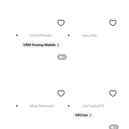
Divin3finixart
nao_chan
VRM Posing Mobile
5
Mujo Moroyuki
LoicSuply975
VRChat
3