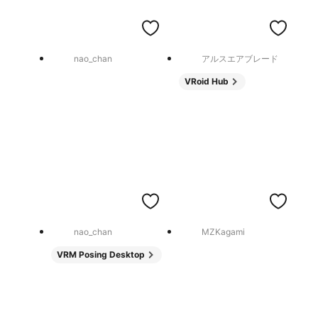
nao_chan
アルスエアブレード
VRoid Hub
nao_chan
MZKagami
VRM Posing Desktop