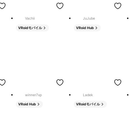
Vachii
JuJube
VRoidモバイル
VRoid Hub
winner7xp
Ladek
VRoid Hub
VRoidモバイル