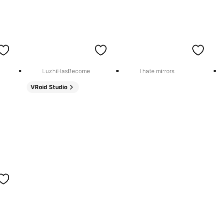
LuzhiHasBecome
I hate mirrors
VRoid Studio