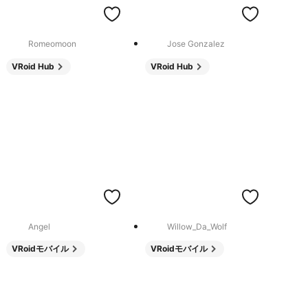
Romeomoon
Jose Gonzalez
VRoid Hub
VRoid Hub
Angel
Willow_Da_Wolf
VRoidモバイル
VRoidモバイル