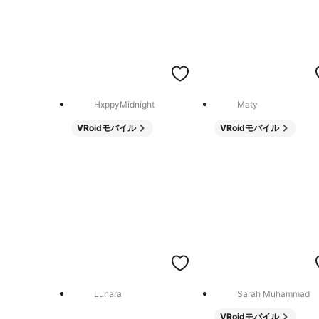
HxppyMidnight
Maty
VRoidモバイル
VRoidモバイル
Lunara
Sarah Muhammad
VRoidモバイル