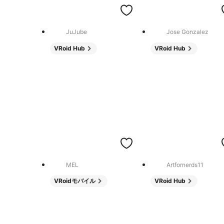
JuJube
Jose Gonzalez
VRoid Hub
VRoid Hub
MEL
Artfornerds11
VRoidモバイル
VRoid Hub