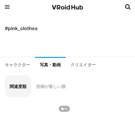
#pink_clothes
キャラクター
写真・動画
クリエイター
関連度順
投稿が新しい順
11