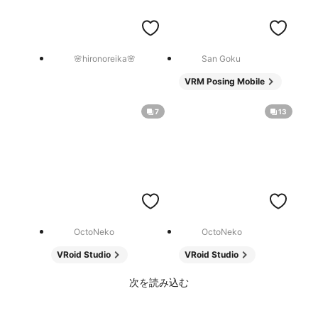
🌸hironoreika🌸
San Goku
VRM Posing Mobile
7
13
OctoNeko
OctoNeko
VRoid Studio
VRoid Studio
次を読み込む