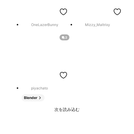
OneLazerBunny
Mizzy_Maltrixy
2
piyachato
Blender
次を読み込む