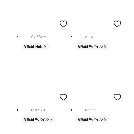
GUERAMIII
Abby
VRoid Hub
VRoidモバイル
resr.x vu
Kanchi
VRoidモバイル
VRoidモバイル