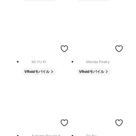
MI YU KI
Merida Peaky
VRoidモバイル
VRoidモバイル
Autumn Royale h
De Ku