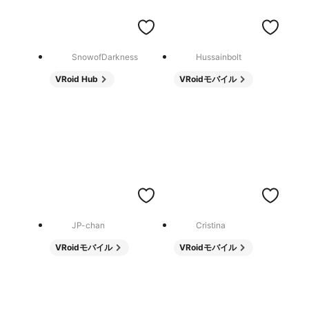
SnowofDarkness
Hussainbolt
VRoid Hub
VRoidモバイル
JP-chan
Cristina
VRoidモバイル
VRoidモバイル