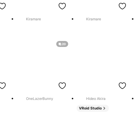
Kiramare
Kiramare
20
OneLazerBunny
Hideo Akira
VRoid Studio