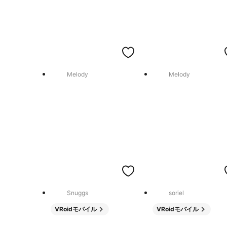
Melody
Melody
Snuggs
soriel
VRoidモバイル
VRoidモバイル