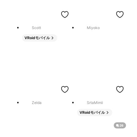
Scott
Miyoko
VRoidモバイル
Zelda
SrtaMimii
VRoidモバイル
26