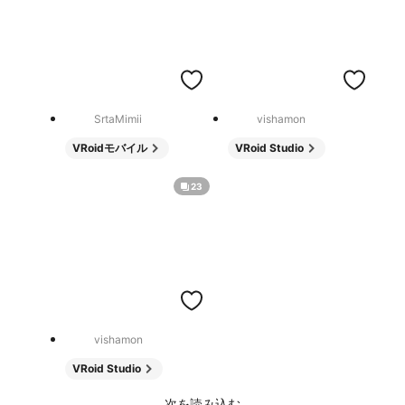
SrtaMimii
vishamon
VRoidモバイル
VRoid Studio
23
vishamon
VRoid Studio
次を読み込む