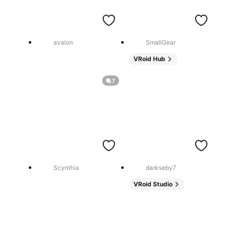
avalon
SmallGear
VRoid Hub
7
Scynthia
darkseby7
VRoid Studio