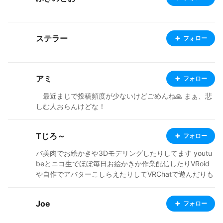
ステラー
フォロー
アミ
フォロー
最近まじで投稿頻度が少ないけどごめんね🙏 まぁ、悲
しむ人おらんけどな！
Tじろ～
フォロー
バ美肉でお絵かきや3Dモデリングしたりしてます youtu
beとニコ生でほぼ毎日お絵かきか作業配信したりVRoid
や自作でアバターこしらえたりしてVRChatで遊んだりも
します BOOTHでアバターや衣装テクスチャを出品して
ます http://ringofriend.booth.pm
Joe
フォロー