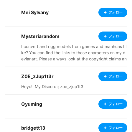
Mei Sylvany
フォロー
Mysteriarandom
フォロー
I convert and rigg models from games and manhuas I li
ke? You can find the links to those characters on my d
evianart. Please always look at the copyright claims an
d respect the fair use of the models ! the download link
s are on my devianart page as I do plenty of other thin
Z0E_zJup1t3r
フォロー
gs https://www.deviantart.com/mysteriarandomthings/
gallery If you want to use the models on Vroid hub no
Heyo!! My Discord:; zoe_zjup1t3r
problem just upload them in pivate for you to use I do
n't really want them to be downloaded by anyone with
out looking at the conditions and uses I've established
Qyuming
フォロー
bridgett13
フォロー