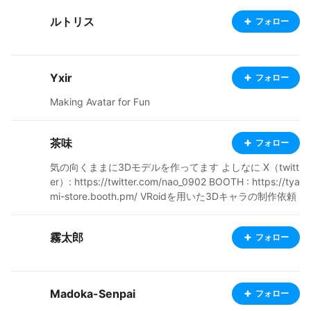
ルトリス
フォロー
Yxir
フォロー
Making Avatar for Fun
茶味
フォロー
気の向くままに3Dモデルを作ってます よしなに X（twitt
er）: https://twitter.com/nao_0902 BOOTH : https://tya
mi-store.booth.pm/ VRoidを用いた3Dキャラの制作依頼
や相談もX（旧Twitter）のDMとBOOTHのDMで受け付け
ています。お気軽にどうぞ 注）twitterはしょうもない事
霧太郎
フォロー
しか呟いてません
Madoka-Senpai
フォロー