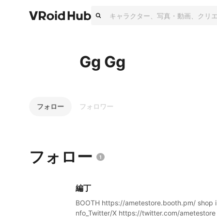
Gg Gg
フォロー
フォロワー
フォロー
1
編丁
BOOTH https://ametestore.booth.pm/ shop i
nfo_Twitter/X https://twitter.com/ametestore