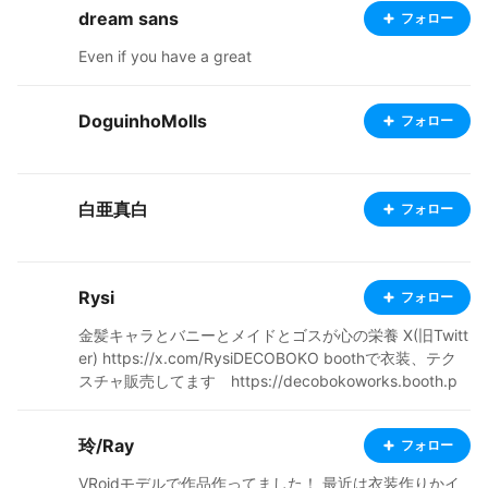
characters, a "Like" or a quick comment helps extend
dream sans
フォロー
my lifespan! (lol) My shop is also open on BOOTH. Plea
se do give it a look! ❤ https://kumicho877.booth.pm/
Even if you have a great
DoguinhoMolls
フォロー
白亜真白
フォロー
Rysi
フォロー
金髪キャラとバニーとメイドとゴスが心の栄養 X(旧Twitt
er) https://x.com/RysiDECOBOKO boothで衣装、テク
スチャ販売してます https://decobokoworks.booth.p
m/
玲/Ray
フォロー
VRoidモデルで作品作ってました！ 最近は衣装作りかイ