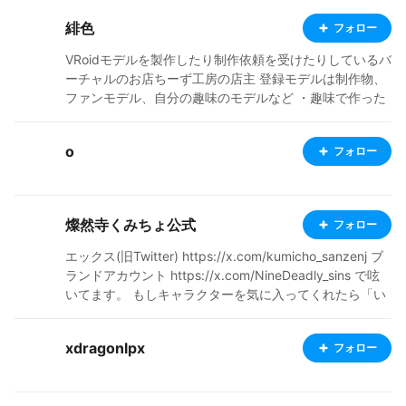
緋色
フォロー
VRoidモデルを製作したり制作依頼を受けたりしているバ
ーチャルのお店ちーず工房の店主 登録モデルは制作物、
ファンモデル、自分の趣味のモデルなど ・趣味で作った
物非公式のモデルは名称にファンモデルとして明記して
ます。こちらも可能ならTwitterへリンクを貼っています
o
フォロー
使用条件等は個々のモデルで異なります。
燦然寺くみちょ公式
フォロー
エックス(旧Twitter) https://x.com/kumicho_sanzenj ブ
ランドアカウント https://x.com/NineDeadly_sins で呟
いてます。 もしキャラクターを気に入ってくれたら「い
いね」や一言添えてくれると寿命が伸びます() BOOTHに
てshopも営業中 是非覗いてみてくだしゃんせ❤ https://
xdragonlpx
フォロー
kumicho877.booth.pm/ EN X (formerly Twitter) https://
x.com/kumicho_sanzenj Brand Account https://x.com/
NineDeadly_sins I post updates there. If you enjoy the