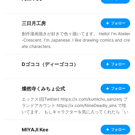
三日月工房
フォロー
創作漫画描きが好きで色々描いてます。 Hello! I'm Atelier
-Crescent. I'm Japanese. I like drawing comics and cre
ate characters.
Dゴココ（ディーゴココ）
フォロー
燦然寺くみちょ公式
フォロー
エックス(旧Twitter) https://x.com/kumicho_sanzenj ブ
ランドアカウント https://x.com/NineDeadly_sins で呟
いてます。 もしキャラクターを気に入ってくれたら「い
いね」や一言添えてくれると寿命が伸びます() BOOTHに
てshopも営業中 是非覗いてみてくだしゃんせ❤ https://
MIYAJI Kee
フォロー
kumicho877.booth.pm/ EN X (formerly Twitter) https://