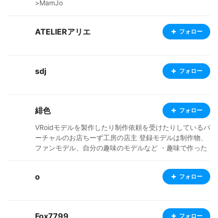
>MamJo
ATELIERアリエ
フォロー
sdj
フォロー
緋色
フォロー
VRoidモデルを製作したり制作依頼を受けたりしているバ
ーチャルのお店ちーず工房の店主 登録モデルは制作物、
ファンモデル、自分の趣味のモデルなど ・趣味で作った
物非公式のモデルは名称にファンモデルとして明記して
ます。こちらも可能ならTwitterへリンクを貼っています
o
フォロー
使用条件等は個々のモデルで異なります。
Fox7799
フォロー