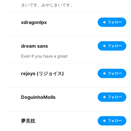
x.com/kumicho_sanzenj Brand Account https://x.com/
きいです。みやじきいです。
NineDeadly_sins I post updates there. If you enjoy the
characters, a "Like" or a quick comment helps extend
my lifespan! (lol) My shop is also open on BOOTH. Plea
xdragonlpx
フォロー
se do give it a look! ❤ https://kumicho877.booth.pm/
dream sans
フォロー
Even if you have a great
rejoys (リジョイス)
フォロー
DoguinhoMolls
フォロー
夢見枕
フォロー