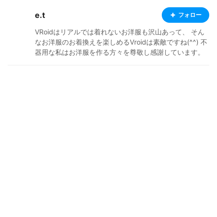
e.t
フォロー
VRoidはリアルでは着れないお洋服も沢山あって、 そん
なお洋服のお着換えを楽しめるVroidは素敵ですね(^^) 不
器用な私はお洋服を作る方々を尊敬し感謝しています。
お洋服は主にクラフトピアで着ていますが、VRM Live Vi
ewerでも使用させていただいてます。 重ねてクリエイタ
ーの皆様に感謝です(^^) 私はVRoid Mobaile産の子が大好
きですが、お洋服のお着換え時に VRoid Studioで追加さ
れた機能を使ったお洋服がそのまま着れないのが辛いと
ころです（＞＜） 基本的にMobileで作った子を公開して
いますが、 今後はMobile→Studioβ版→Studio正式版に
変換した子も公開していこうかなって思ってます。 ふと
気が付けばVRM Live Viewerで躍らせているデータも相
当数たまってきているので、 今後は動画も公開出来たら
いいな～って思ってます(^^)