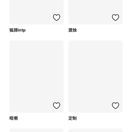
狐狸intp
渡烛
暗潮
定制