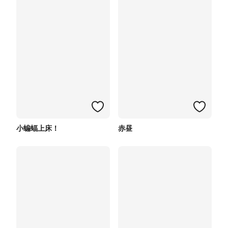
小蝙蝠上床！
赤昼