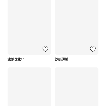
渡烛优化1.1
沙狐羽桥