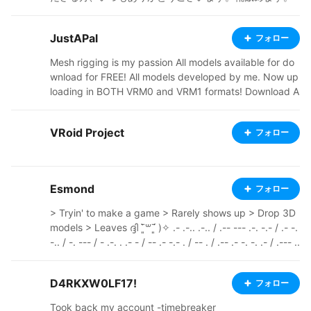
JustAPal
フォロー
Mesh rigging is my passion All models available for do
wnload for FREE! All models developed by me. Now up
loading in BOTH VRM0 and VRM1 formats! Download A
LL (including banned) models here: https://mega.nz/fo
lder/EXRGRZCC#CaoWSXPETD2_V8S4ygPwmQ Discor
VRoid Project
フォロー
d: @.justapal Email: JustAPalYT@gmail.com Youtube:
Youtube.com/JustAPal ----------------------------------
-------------------------------- すべてのモデルは無料で
ダウンロードできます！ すべてのモデルは私が開発しま
Esmond
フォロー
した。 VRM0とVRM1の両方の形式でアップロード中で
す！
> Tryin' to make a game > Rarely shows up > Drop 3D
models > Leaves ദ്ദി ˉ͈̀꒳ˉ͈́ )✧ .- .-.. .-.. / .-- --- .-. -.- / .- -.
-.. / -. --- / - .-. . .- - / -- .- -.- . / -- . / .-- .- -. -. .- / .--- ..
- -- .--. ---------------------------------------------------
------------ Pixiv: https://www.pixiv.net/en/users/6588
D4RKXW0LF17!
フォロー
2243 Ko-fi: https://ko-fi.com/esm0nd Youtube: https://
www.youtube.com/@E5monD Itch.io: https://e5mond.i
Took back my account -timebreaker