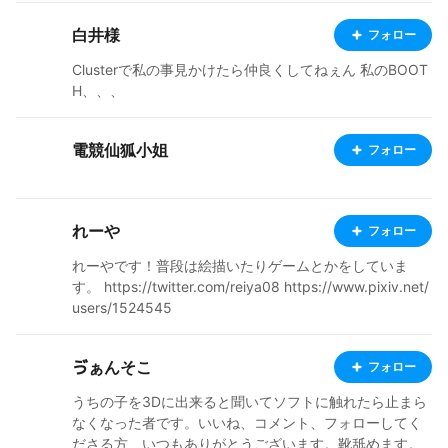
白井様
フォロー
Clusterで私の事見かけたら仲良くしてねぇん 私のBOOT
H、、、
電競仙狐小姐
フォロー
れーや
フォロー
れーやです！普段は絵描いたりゲームとかをしていま
す。 https://twitter.com/reiya08 https://www.pixiv.net/
users/1524545
ゔぁんそこ
フォロー
うちの子を3Dに出来ると聞いてソフトに触れたら止まら
なくなった者です。いいね、コメント、フォローしてく
ださる方、いつもありがとうございます。靴舐めます。