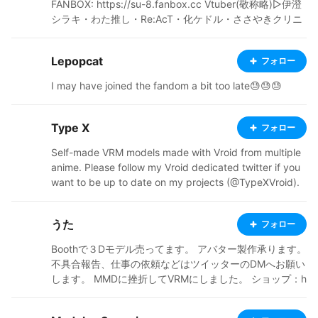
FANBOX: https://su-8.fanbox.cc Vtuber(敬称略)▷伊澄
シラキ・わた推し・Re:AcT・化ケドル・ささやきクリニ
ック・紙代なつめ・比良坂芽衣・なまほしちゃん等 まど
マギ魔獣編背景 twitter: https://twitter.com/suyakouta
Lepopcat
フォロー
3D-coat・Unity 転載禁止
I may have joined the fandom a bit too late😓😓😓
Type X
フォロー
Self-made VRM models made with Vroid from multiple
anime. Please follow my Vroid dedicated twitter if you
want to be up to date on my projects (@TypeXVroid).
Booth: typex.booth.pm Ko-fi store: https://ko-fi.com/ty
pex/shop
うた
フォロー
Boothで３Dモデル売ってます。 アバター製作承ります。
不具合報告、仕事の依頼などはツイッターのDMへお願い
します。 MMDに挫折してVRMにしました。 ショップ：h
ttps://white-rabbit.booth.pm/ ツイッター：https://twitt
er.com/whitera94646638