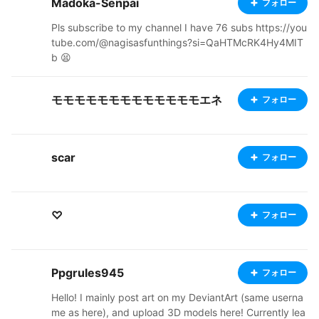
Madoka-Senpai
フォロー
Pls subscribe to my channel I have 76 subs https://you
tube.com/@nagisasfunthings?si=QaHTMcRK4Hy4MIT
b 😫
モモモモモモモモモモモモモエネ
フォロー
scar
フォロー
♡
フォロー
Ppgrules945
フォロー
Hello! I mainly post art on my DeviantArt (same userna
me as here), and upload 3D models here! Currently lea