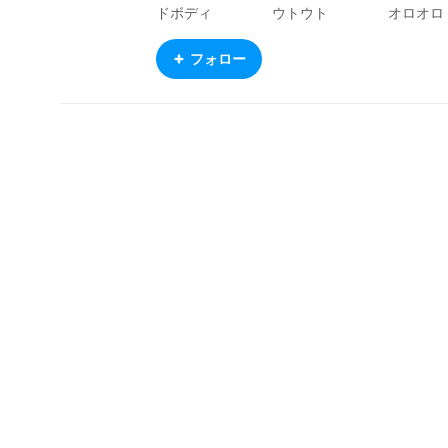
ドボディ ウトウト オロオロ
消費MPx2（＋２５） ダメ
ジ増ボディ（＋５０） アンラッキー
フォロー
（＋★） ～総合ステータス～ 攻撃力：D
防御力：C 素早さ：E 賢さ：C 想像
力：S 画力：D 器用さ：D やる気：C
総合評価：想像力は高いが、基本的に創作能
は控えめ。彼のVRoid制作者としての総合ステ
ータスをドラクエのモンスターで例えるなら
[おおがらす]に[ももんじゃ]に[とげぼうず]、
[ファーラット]や[モーモン]や[ビッグハット]
どに近いっぽい。[スライム]よりはほんのちょ
っとだけ高めといった感じで[竜王]みたいな魔
王クラスには程遠いと思われる。