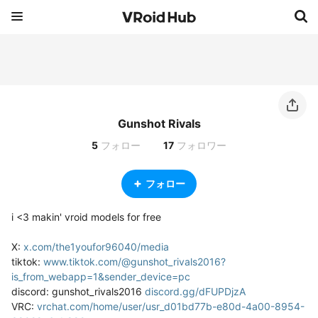
Gunshot Rivals
5
フォロー
17
フォロワー
フォロー
i <3 makin' vroid models for free

X: 
x.com/the1youfor96040/media
tiktok: 
www.tiktok.com/@gunshot_rivals2016?
is_from_webapp=1&sender_device=pc
discord: gunshot_rivals2016 
discord.gg/dFUPDjzA
VRC: 
vrchat.com/home/user/usr_d01bd77b-e80d-4a00-8954-