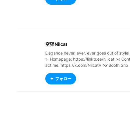
空猫Nilcat
Elegance never, ever, ever goes out of style!
‌✨ Homepage: https://linktr.ee/Nilcat ✉️ Con
act me: https://x.com/NilcatV 👓 Booth Sho
p: https://vrmirage.booth.pm/ 👇Sketchfab :
https://sketchfab.com/nilcat2024/models
フォロー