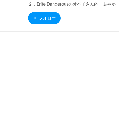
２．Erite:Dangerousのオペ子さん的「賑やか
し」 として作成しＰＣ上では「VMagicMi
rror」を 使用して表示しています。
フォロー
全ての要素にオリジナル素材は無いです。
BOOTHにて素材を供給して頂いている方々
により自分のキャラクタが出来ています。
題材は過去の漫画、アニメ、ゲーム等から
お気に入りのキャラに寄せる日々。
撮影は以下のアプリを使用させて頂いていま
す。 VRM Live Viewer VRM Automati
c Photographing VRM Posing Desktop