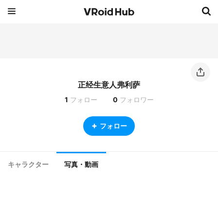
正经生意人弗利萨
1
フォロー
0
フォロワー
フォロー
キャラクター
写真・動画