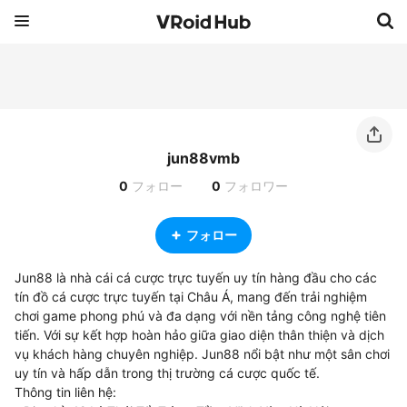
jun88vmb
0
フォロー
0
フォロワー
フォロー
Jun88 là nhà cái cá cược trực tuyến uy tín hàng đầu cho các 
tín đồ cá cược trực tuyến tại Châu Á, mang đến trải nghiệm 
chơi game phong phú và đa dạng với nền tảng công nghệ tiên 
tiến. Với sự kết hợp hoàn hảo giữa giao diện thân thiện và dịch 
vụ khách hàng chuyên nghiệp. Jun88 nổi bật như một sân chơi 
uy tín và hấp dẫn trong thị trường cá cược quốc tế.

Thông tin liên hệ:
