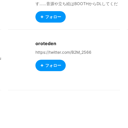
す……音源や立ち絵はBOOTHからDLしてくだ
さい。 https://yasude-namanari.booth.pm ご
用の方はTwitterへどうぞ。 https://twitter.co
フォロー
m/y_zerer
oroteden
https://twitter.com/B2M_2566
u
フォロー
e